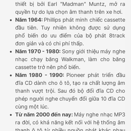
thiết bị bởi Earl "Madman" Muntz, mở ra
quyền tự do lựa chọn âm thanh trên xe hơi.
Năm 1964:
Phillips phát minh chiếc cassette
đầu tiên. Tuy nhiên không được sử dụng
phổ biến do ưu điểm của bộ phát 8track
đơn giản và có chi phí thấp.
Năm 1970 - 1980:
Sony giới thiệu máy nghe
nhạc chạy băng Walkman, làm cho băng
cassette trở nên phổ biến.
Năm 1980 - 1990:
Pioneer phát triển đầu
đĩa CD dành cho ô tô, tạo ra chất lượng âm
thanh vượt trội. Sau đó bộ đổi đĩa CD cho
phép người nghe chuyển đổi giữa 10 đĩa CD
cùng một lúc.
Từ năm 2000 đến nay:
Máy nghe nhạc MP3
ra đời, có khả năng kết nối với hệ thống âm
thanh ô tô từ nhiều nguồn phát khác nhau