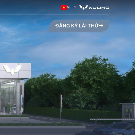
VI
ĐĂNG KÝ LÁI THỬ
GO MAX (410KM)