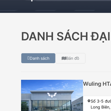
399.000.000
DANH SÁCH ĐẠI
Danh sách
Bản đồ
Wuling HT
Số 3-5 đư
Long Biên,