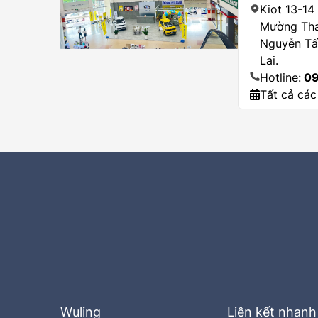
Kiot 13-14
Mường Tha
Nguyễn Tất
Lai.
Hotline:
09
Tất cả các
Wuling
Liên kết nhanh