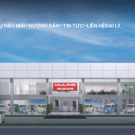
Ụ HẬU MÃI
HƯỚNG DẪN
TIN TỨC
LIÊN HỆ
ĐẠI LÝ
Bingo
Macaron
Grango
Darion
M)
BINGO PLUS (333KM)
BIN