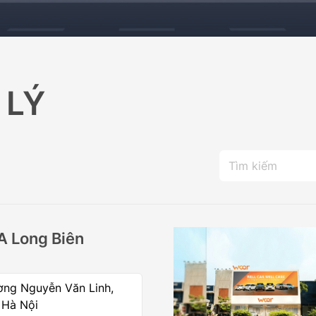
Đ
469.000.000Đ
 LÝ
A Long Biên
ờng Nguyễn Văn Linh,
 Hà Nội