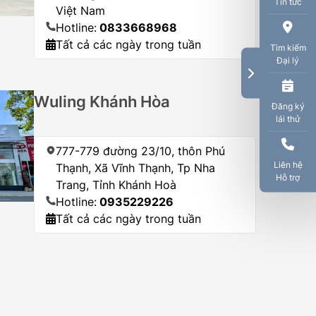
Tin tức
Việt Nam
Hotline:
0833668968
Tất cả các ngày trong tuần
Tìm kiếm
Đại lý
Wuling Khánh Hòa
Đăng ký
lái thử
777-779 đường 23/10, thôn Phú
Liên hệ
Thạnh, Xã Vĩnh Thạnh, Tp Nha
Hỗ trợ
Trang, Tỉnh Khánh Hoà
Hotline:
0935229226
Tất cả các ngày trong tuần