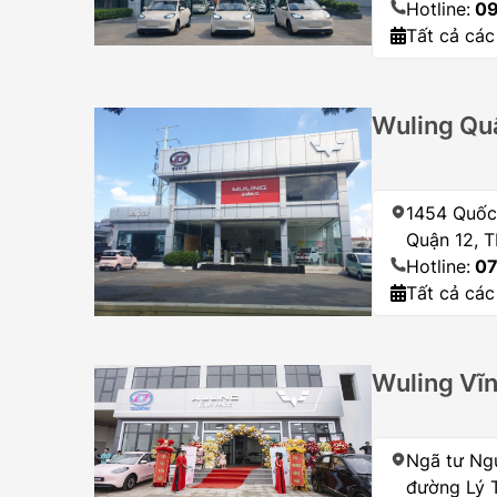
Hotline:
09
Tất cả các
Wuling Qu
1454 Quốc 
Quận 12, T
Hotline:
07
Tất cả các
Wuling Vĩ
Ngã tư Ngu
đường Lý 