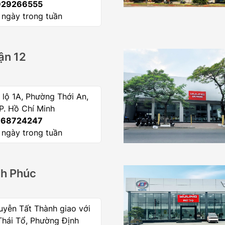
29266555
 ngày trong tuần
ận 12
lộ 1A, Phường Thới An,
P. Hồ Chí Minh
68724247
 ngày trong tuần
nh Phúc
yễn Tất Thành giao với
Thái Tổ, Phường Định