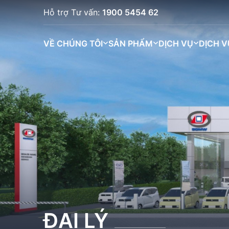
Hỗ trợ Tư vấn:
1900 5454 62
VỀ CHÚNG TÔI
SẢN PHẨM
DỊCH VỤ
DỊCH V
ĐẠI LÝ
BINGO (333K