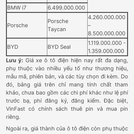
BMW i7
6.499.000.000
4.260.000.000
Porsche
Porsche
–
Taycan
8.500.000.000
1.119.000.000 -
BYD
BYD Seal
1.359.000.000
Lưu ý:
Giá xe ô tô điện hiện nay rất đa dạng,
phụ thuộc vào nhiều yếu tố như thương hiệu,
mẫu mã, phiên bản, và các tùy chọn đi kèm. Do
đó, bảng giá trên chỉ mang tính chất tham
khảo, chưa bao gồm các chi phí khác như lệ phí
trước bạ, phí đăng ký, đăng kiểm. Đặc biệt,
VinFast có chính sách thuê pin và mua pin
riêng.
Ngoài ra, giá thành của ô tô điện còn phụ thuộc