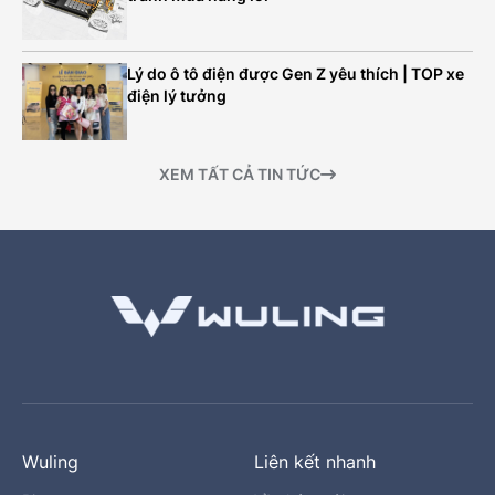
Lý do ô tô điện được Gen Z yêu thích | TOP xe
điện lý tưởng
XEM TẤT CẢ TIN TỨC
Wuling
Liên kết nhanh