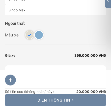
Bingo Max
Ngoại thất
Màu xe
Giá xe
399.000.000 VNĐ
Thông tin
Bạn muốn sở hữu một chiếc xe ô tô điện
Wuling
hữu
dụng và tiện nghi? Đừng chần chừ nữa! Hãy đặt cọc
Số tiền cọc (không hoàn/ hủy)
20.000.000 VNĐ
trực tuyến ngay hôm nay để sở hữu chiếc xe Wuling mơ
ĐIỀN THÔNG TIN
ước!
Lợi Ích Khi Đặt Cọc Trực Tuyến: