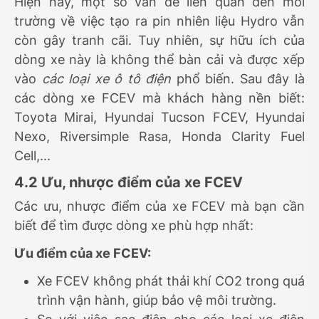
Hiện nay, một số vấn đề liên quan đến môi
trường về việc tạo ra pin nhiên liệu Hydro vẫn
còn gây tranh cãi. Tuy nhiên, sự hữu ích của
dòng xe này là không thể bàn cải và được xếp
vào
các loại xe ô tô điện
phổ biến. Sau đây là
các dòng xe FCEV mà khách hàng nền biết:
Toyota Mirai, Hyundai Tucson FCEV, Hyundai
Nexo, Riversimple Rasa, Honda Clarity Fuel
Cell,...
4.2 Ưu, nhược điểm của xe FCEV
Các ưu, nhược điểm của xe FCEV mà bạn cần
biết để tìm được dòng xe phù hợp nhất:
Ưu điểm của xe FCEV:
Xe FCEV không phát thải khí CO2 trong quá
trình vận hành, giúp bảo vệ môi trường.