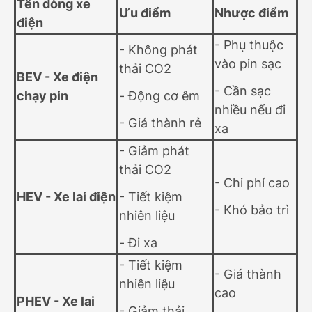
Tên dòng xe
Ưu điểm
Nhược điểm
điện
- Phụ thuộc
- Không phát
vào pin sạc
thải CO2
BEV - Xe điện
- Cần sạc
chạy pin
- Động cơ êm
nhiều nếu đi
- Giá thành rẻ
xa
- Giảm phát
thải CO2
- Chi phí cao
HEV - Xe lai điện
- Tiết kiệm
- Khó bảo trì
nhiên liệu
- Đi xa
- Tiết kiệm
- Giá thành
nhiên liệu
cao
PHEV - Xe lai
- Giảm thải