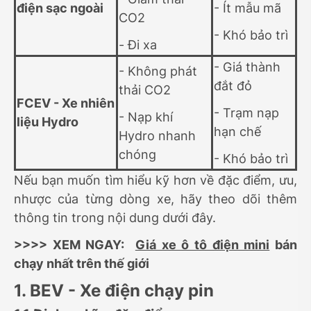
điện sạc ngoài
- Ít mẫu mã
CO2
- Khó bảo trì
- Đi xa
- Giá thành
- Không phát
đắt đỏ
thải CO2
FCEV - Xe nhiên
- Trạm nạp
- Nạp khí
liệu Hydro
hạn chế
Hydro nhanh
chóng
- Khó bảo trì
Nếu bạn muốn tìm hiểu kỹ hơn về đặc điểm, ưu,
nhược của từng dòng xe, hãy theo dõi thêm
thông tin trong nội dung dưới đây.
>>>> XEM NGAY:
Giá xe ô tô điện mini
bán
chạy nhất trên thế giới
1. BEV - Xe điện chạy pin