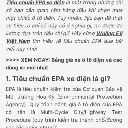
Tiêu chuẩn EPA xe điện
là một trong những chỉ
số bạn cần quan tâm hàng đầu khi chọn mua
một chiếc ô tô điện. Tuy nhiên, liệu bạn đã thật
sự hiểu rõ chỉ số này có ý nghĩa gì, nó được đo
lường dựa trên tiêu chí gì? Hãy cùng
Wuling EV
Việt Nam
tìm hiểu về tiêu chuẩn EPA qua bài
viết này nhé!
>>>> XEM NGAY: Bảng
giá xe ô tô điện
và các
dòng xe mới nhất
1. Tiêu chuẩn EPA xe điện là gì?
EPA là tiêu chuẩn kiểm tra của Cơ quan Bảo vệ
Môi trường Hoa Kỳ (Environmental Protection
Agency). Quy trình đánh giá ô tô điện của EPA
có tên là Multi-Cycle City/Highway Test
Procedure (quy trình kiểm tra thành phố/đường
cao tốc nhiều chu kỳ).