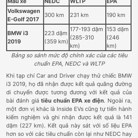
Mẫu xe
NEDC
WLTP
EPA
Volkswagen
300 km
231 km
190 km
E-Golf 2017
177-193 dặm
153 dặm
BMW i3
223 dặm
(285-310
(246
2019
(359 km)
km)
km)
Bảng so sánh mức độ chính xác của các tiêu
chuẩn EPA, NEDC và WLTP
Khi tạp chí Car and Driver chạy thử chiếc BMW
i3 2019, họ đã nhận được kết quả quãng đường
di chuyển được tương đương với kết quả của
bài đánh giá
tiêu chuẩn EPA xe điện
. Ngoài ra,
một đơn vị khác là Inside EVs cũng tự tiến hành
kiểm nghiệm và ghi nhận được kết quả là 141
dặm (227 km). Kết quả này sát với số liệu EPA
hơn so với các tiêu chuẩn còn lại như NEDC hay