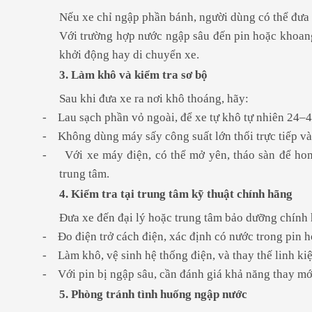
Nếu xe chỉ ngập phần bánh, người dùng có thể đưa
Với trường hợp nước ngập sâu đến pin hoặc khoang
khởi động hay di chuyển xe.
3. Làm khô và kiểm tra sơ bộ
Sau khi đưa xe ra nơi khô thoáng, hãy:
-
Lau sạch phần vỏ ngoài, để xe tự khô tự nhiên 24–4
-
Không dùng máy sấy công suất lớn thổi trực tiếp và
-
Với xe máy điện, có thể mở yên, tháo sàn để h
trung tâm.
4. Kiểm tra tại trung tâm kỹ thuật chính hãng
Đưa xe đến đại lý hoặc trung tâm bảo dưỡng chính 
-
Đo điện trở cách điện, xác định có nước trong pin 
-
Làm khô, vệ sinh hệ thống điện, và thay thế linh ki
-
Với pin bị ngập sâu, cần đánh giá khả năng thay mớ
5. Phòng tránh tình huống ngập nước