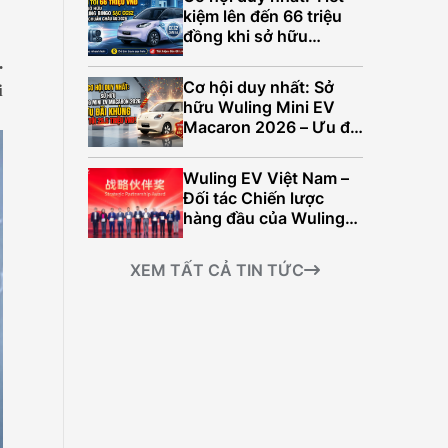
499.000.000Đ
kiệm lên đến 66 triệu
đồng khi sở hữu
Wuling Bingo sạc
.
CCS2 tiêu chuẩn Châu
Cơ hội duy nhất: Sở
i
Âu năm 2026
hữu Wuling Mini EV
Macaron 2026 – Ưu đãi
Khủng lên đến 25,5
triệu đồng!
Wuling EV Việt Nam –
Đối tác Chiến lược
hàng đầu của Wuling
tại Châu Á
XEM TẤT CẢ TIN TỨC