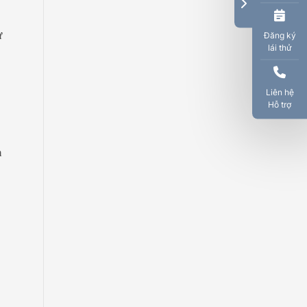
ự
Đăng ký
lái thử
Liên hệ
Hỗ trợ
n