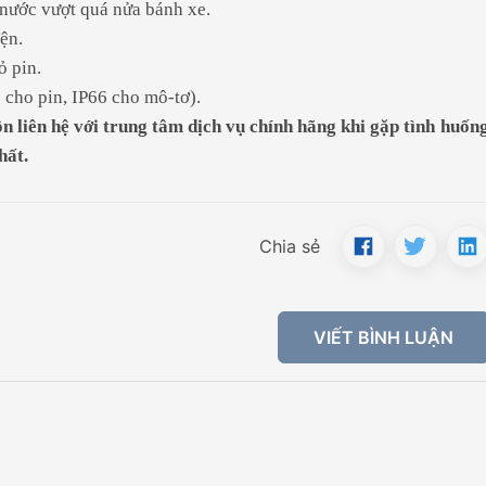
 nước vượt quá nửa bánh xe.
ện.
ỏ pin.
 cho pin, IP66 cho mô-tơ).
liên hệ với trung tâm dịch vụ chính hãng khi gặp tình huốn
hất.
Chia sẻ
VIẾT BÌNH LUẬN