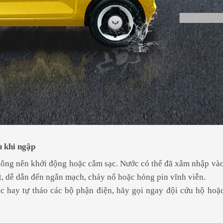
u khi ngập
hông nên khởi động hoặc cắm sạc. Nước có thể đã xâm nhập và
t, dễ dẫn đến ngắn mạch, cháy nổ hoặc hỏng pin vĩnh viễn.
ạc hay tự tháo các bộ phận điện, hãy gọi ngay đội cứu hộ hoặ