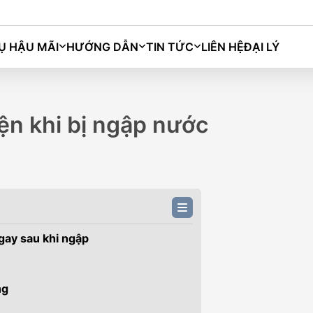
Ụ HẬU MÃI
HƯỚNG DẪN
TIN TỨC
LIÊN HỆ
ĐẠI LÝ
Bingo
Macaron
Grango
Darion
ện khi bị ngập nước
gay sau khi ngập
ng
M)
BINGO PLUS (333KM)
BIN