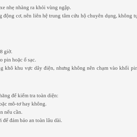
 xe nhẹ nhàng ra khỏi vùng ngập.
 động cơ, nên liên hệ trung tâm cứu hộ chuyên dụng, không t
8 giờ.
o pin hoặc ổ sạc.
ong khô khu vực dây điện, nhưng không nên chạm vào khối pi
hãng để kiểm tra toàn diện:
hoặc mô-tơ hay không.
ện nếu cần.
i để đảm bảo an toàn lâu dài.