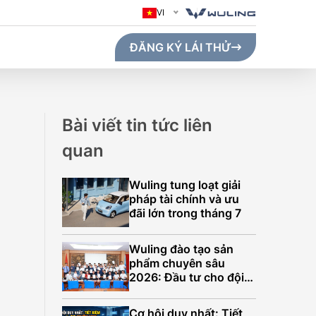
VI
ĐĂNG KÝ LÁI THỬ
Bài viết tin tức liên
quan
Wuling tung loạt giải
pháp tài chính và ưu
đãi lớn trong tháng 7
Wuling đào tạo sản
phẩm chuyên sâu
2026: Đầu tư cho đội
ngũ, nâng tầm trải
GO MAX (410KM)
nghiệm khách hàng
Cơ hội duy nhất: Tiết