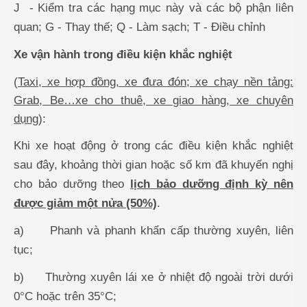
J -
Kiểm tra các hạng mục này và các bộ phận liên
quan
; G
- Thay thế
;
Q - Làm sạch; T - Điều chỉnh
Xe vận hành trong điều kiện khắc nghiệt
(
Taxi, xe hợp đồng, xe đưa đón; xe chạy nền tảng:
Grab, Be…xe cho thuê, xe giao hàng, xe chuyên
dụng
):
Khi xe hoạt động ở trong các điều kiện khắc nghiệt
sau đây, khoảng thời gian hoặc số km đã khuyến nghị
cho bảo dưỡng theo
lịch bảo dưỡng định kỳ nên
được giảm một nửa
(50%)
.
a)
Phanh và phanh khẩn cấp thường xuyên, liên
tục
;
b)
Thường xuyên lái xe ở nhiệt độ ngoài trời dưới
0°C hoặc trên 35°C
;