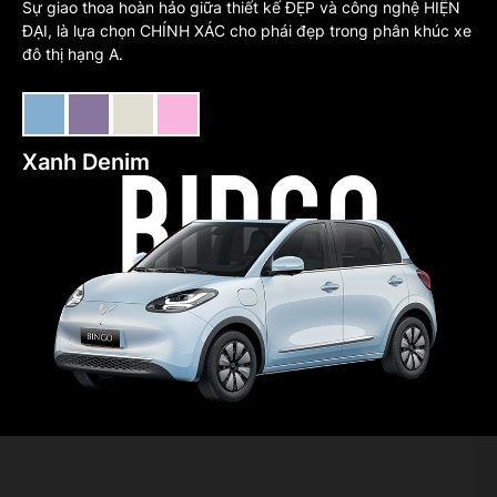
Sự giao thoa hoàn hảo giữa thiết kế ĐẸP và công nghệ HIỆN
ĐẠI, là lựa chọn CHÍNH XÁC cho phái đẹp trong phân khúc xe
đô thị hạng A.
Xanh Denim
Tím
Trắng
Hồng
BINGO
Pastel
Ivory
Matte