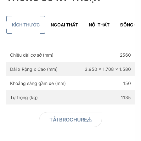
KÍCH THƯỚC
NGOẠI THẤT
NỘI THẤT
ĐỘNG CƠ 
Chiều dài cơ sở (mm)
2560
Dài x Rộng x Cao (mm)
3.950 x 1.708 x 1.580
Khoảng sáng gầm xe (mm)
150
Tự trọng (kg)
1135
TẢI BROCHURE