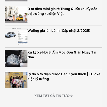
Ô tô điện mini giá rẻ Trung Quốc khuấy đảo
thị trường xe điện Việt
Wuling giá lăn bánh (Cập nhật 2/2025)
Xử Lý Xe Hơi Bị Ẩm Mốc Đơn Giản Ngay Tại
Nhà
Lý do ô tô điện được Gen Z yêu thích | TOP xe
điện lý tưởng
XEM TẤT CẢ TIN TỨC