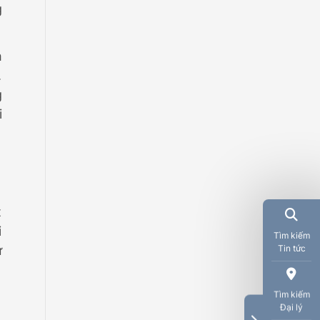
g
h
.
g
i
t
i
Tìm kiếm
Tin tức
ự
Tìm kiếm
Đại lý