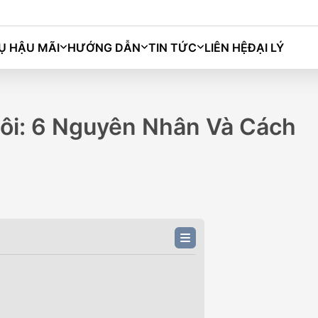
Ụ HẬU MÃI
HƯỚNG DẪN
TIN TỨC
LIÊN HỆ
ĐẠI LÝ
Bingo
Macaron
Grango
Darion
Hôi: 6 Nguyên Nhân Và Cách
M)
BINGO PLUS (333KM)
BIN