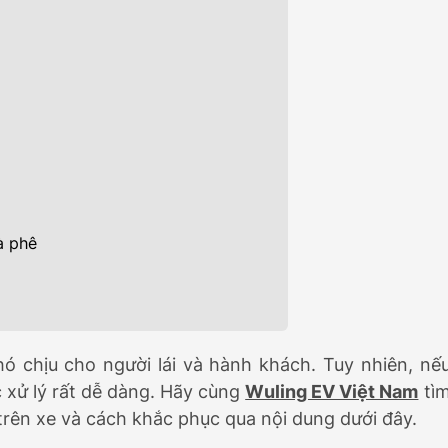
Đ
469.000.000Đ
à phê
ó chịu cho người lái và hành khách. Tuy nhiên, nế
c xử lý rất dễ dàng. Hãy cùng
Wuling EV Việt Nam
tì
trên xe và cách khắc phục qua nội dung dưới đây.