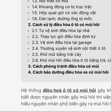
1.3. Nội thất có mùi
399.000.000
1.4. Khoang động cơ bị trục trặc
1.5. Hộp quạt gió có xác động vật
1.6. Dàn lạnh, đường ống bị mốc
2. Cách xử lý điều hòa ô tô có mùi hôi
2.1. Tự vệ sinh điều hòa tại nhà
2.2. Thay lọc gió điều hòa định kỳ
2.3. Vệ sinh điều hòa tại garage
2.4. Thường xuyên vệ sinh nội thất ô tô
2.5. Khử mùi bằng trái cây
2.6. Khử mùi hôi điều hòa ô tô bằng trà, c
3. Cách phòng tránh điều hòa có mùi
4. Cách bảo dưỡng điều hòa xe có mùi hôi
Hệ thống
điều hoà ô tô có mùi hôi
gây kh
biết được nguyên nhân gây mùi hôi thì việ
hiểu nguyên nhân phổ biến gây ra mùi hôi 