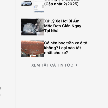
499.000.000Đ
(Cập nhật 2/2025)
Xử Lý Xe Hơi Bị Ẩm
Mốc Đơn Giản Ngay
Tại Nhà
Có nên bọc trần xe ô tô
không? Loại nào tốt
nhất cho xe?
XEM TẤT CẢ TIN TỨC
u
m