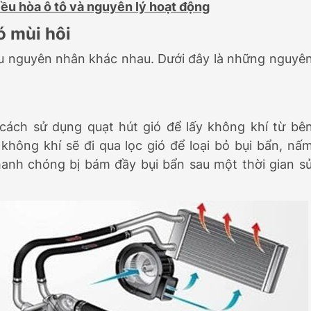
iều hòa ô tô và nguyên lý hoạt động
ó mùi hôi
ều nguyên nhân khác nhau. Dưới đây là những nguyê
cách sử dụng quạt hút gió để lấy không khí từ bê
không khí sẽ đi qua lọc gió để loại bỏ bụi bẩn, nấ
nhanh chóng bị bám đầy bụi bẩn sau một thời gian s