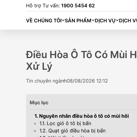
Hỗ trợ Tư vấn:
1900 5454 62
VỀ CHÚNG TÔI
SẢN PHẨM
DỊCH VỤ
DỊCH V
Điều Hòa Ô Tô Có Mùi 
Xử Lý
Tin chuyên ngành
08/08/2026 12:12
Mục lục
1. Nguyên nhân điều hòa ô tô có mùi hôi
1.1. Lọc gió ô tô bị bẩn
BINGO (333K
1.2. Quạt gió điều hòa bị bẩn