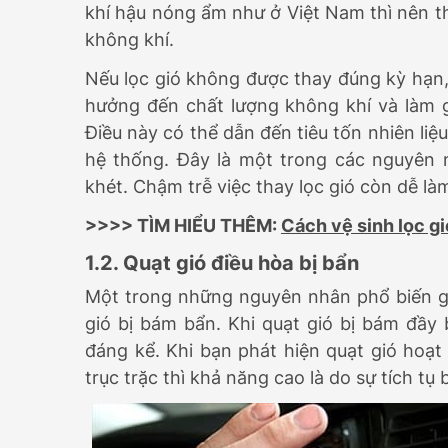
khí hậu nóng ẩm như ở Việt Nam thì nên t
không khí.
Nếu lọc gió không được thay đúng kỳ hạn, 
hưởng đến chất lượng không khí và làm g
Điều này có thể dẫn đến tiêu tốn nhiên li
hệ thống. Đây là một trong các nguyên
khét. Chậm trễ việc thay lọc gió còn dễ là
>>>> TÌM HIỂU THÊM:
Cách vệ sinh lọc gi
1.2. Quạt gió điều hòa bị bẩn
Một trong những nguyên nhân phổ biến gâ
gió bị bám bẩn. Khi quạt gió bị bám đầy 
đáng kể. Khi bạn phát hiện quạt gió hoạ
trục trặc thì khả năng cao là do sự tích tụ 