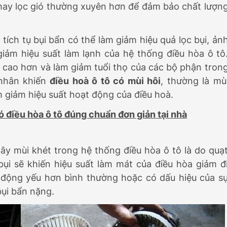
hay lọc gió thường xuyên hơn để đảm bảo chất lượn
tích tụ bụi bẩn có thể làm giảm hiệu quả lọc bụi, ản
iảm hiệu suất làm lạnh của hệ thống điều hòa ô tô
ệu cao hơn và làm giảm tuổi thọ của các bộ phận tron
 nhân khiến
điều hoà ô tô có mùi hôi
, thường là mù
m giảm hiệu suất hoạt động của điều hoà.
ó điều hòa ô tô đúng chuẩn đơn giản tại nhà
y mùi khét trong hệ thống điều hòa ô tô là do quạ
bụi sẽ khiến hiệu suất làm mát của điều hòa giảm đ
t động yếu hơn bình thường hoặc có dấu hiệu của s
bụi bẩn nặng.