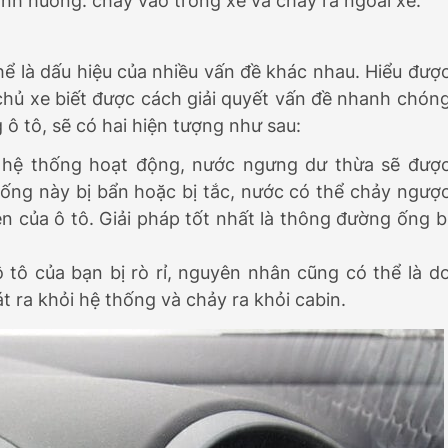
tình huống: chảy vào trong xe và chảy ra ngoài xe.
hể là dấu hiệu của nhiều vấn đề khác nhau. Hiểu đượ
chủ xe biết được cách giải quyết vấn đề nhanh chón
 ô tô, sẽ có hai hiện tượng như sau:
i hệ thống hoạt động, nước ngưng dư thừa sẽ đượ
ống này bị bẩn hoặc bị tắc, nước có thể chảy ngượ
n của ô tô. Giải pháp tốt nhất là thông đường ống b
ô tô của bạn bị rò rỉ, nguyên nhân cũng có thể là d
t ra khỏi hệ thống và chảy ra khỏi cabin.