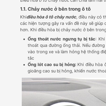
Điều hòa ô tô chảy nước
cần chia làm hai 
1.1. Chảy nước ở bên trong ô tô
Khi
điều hòa ô tô chảy nước
,
điều này có t
các hiện tượng gây ra vấn đề này sẽ giúp 
hơn. Khi điều hòa bị chảy nước ở bên trong
Ống thoát nước ngưng tụ bị tắc
: Kh
thoát qua đường ống thải. Nếu đường 
vào trong xe và làm hỏng hệ thống điệ
tắc
Ống lót cao su bị hỏng:
Khi điều hòa 
gioăng cao su bị hỏng, khiến nước thoá