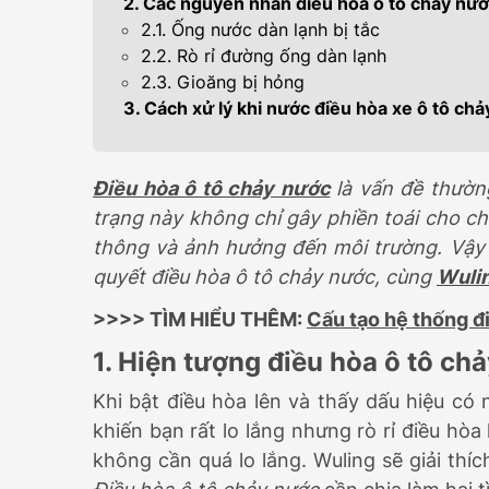
2. Các nguyên nhân điều hòa ô tô chảy nư
399.000.000
2.1. Ống nước dàn lạnh bị tắc
2.2. Rò rỉ đường ống dàn lạnh
2.3. Gioăng bị hỏng
3. Cách xử lý khi nước điều hòa xe ô tô chả
Điều hòa ô tô chảy nước
là vấn đề thườn
trạng này không chỉ gây phiền toái cho ch
thông và ảnh hưởng đến môi trường. Vậy đ
quyết điều hòa ô tô chảy nước, cùng
Wuli
>>>> TÌM HIỂU THÊM:
Cấu tạo hệ thống đ
1. Hiện tượng điều hòa ô tô ch
Khi bật điều hòa lên và thấy dấu hiệu có
khiến bạn rất lo lắng nhưng rò rỉ điều hò
không cần quá lo lắng. Wuling sẽ giải thí