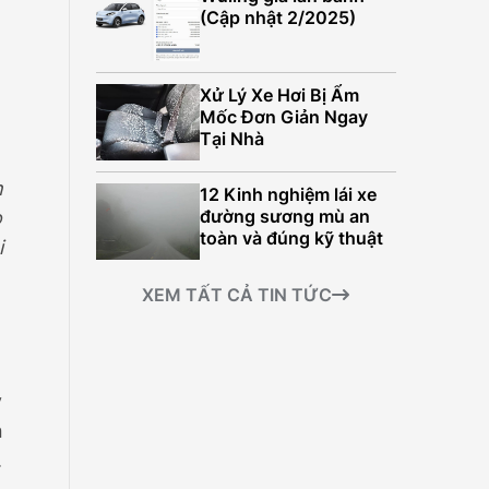
499.000.000Đ
(Cập nhật 2/2025)
Xử Lý Xe Hơi Bị Ẩm
Mốc Đơn Giản Ngay
Tại Nhà
h
12 Kinh nghiệm lái xe
đường sương mù an
o
toàn và đúng kỹ thuật
i
XEM TẤT CẢ TIN TỨC
y
n
.