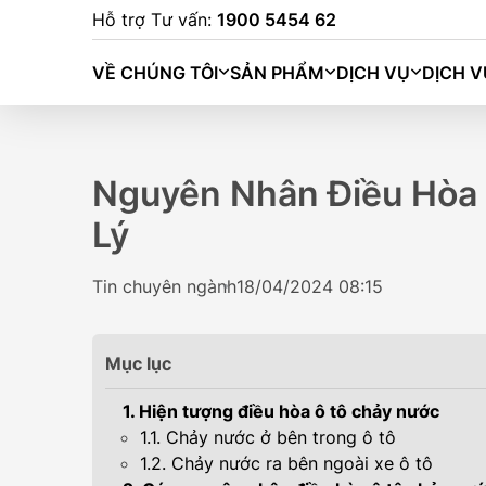
Hỗ trợ Tư vấn:
1900 5454 62
VỀ CHÚNG TÔI
SẢN PHẨM
DỊCH VỤ
DỊCH V
Nguyên Nhân Điều Hòa
Lý
Tin chuyên ngành
18/04/2024 08:15
Mục lục
1. Hiện tượng điều hòa ô tô chảy nước
1.1. Chảy nước ở bên trong ô tô
BINGO (333K
1.2. Chảy nước ra bên ngoài xe ô tô