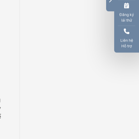
Đăng ký
lái thử
Liên hệ
Hỗ trợ
g
y
ể