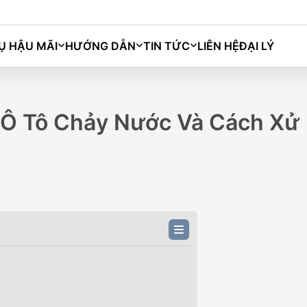
Ụ HẬU MÃI
HƯỚNG DẪN
TIN TỨC
LIÊN HỆ
ĐẠI LÝ
Bingo
Macaron
Grango
Darion
 Ô Tô Chảy Nước Và Cách Xử
M)
BINGO PLUS (333KM)
BIN