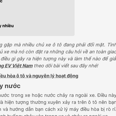
ớc
Đ
469.000.000Đ
y nhiều
g gặp mà nhiều chủ xe ô tô đang phải đối mặt. Tìn
ủ xe mà nó còn đặt ra những câu hỏi về an toàn gia
iều gì gây ra hiện tượng này và làm thế nào để giả
ng EV Việt Nam
theo dõi bài viết sau đây nhé!
iều hòa ô tô và nguyên lý hoạt động
ảy nước
 nước trong xe hoặc nước chảy ra ngoài xe. Điều nà
a là hiện tượng thường xuyên xảy ra trên ô tô nên bạ
ch và hướng dẫn bạn cách xử lý máy điều hòa bị rò rỉ