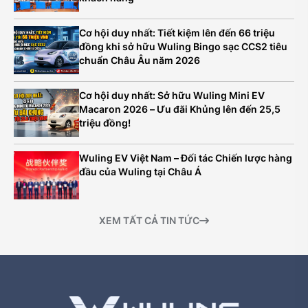
Cơ hội duy nhất: Tiết kiệm lên đến 66 triệu
đồng khi sở hữu Wuling Bingo sạc CCS2 tiêu
chuẩn Châu Âu năm 2026
Cơ hội duy nhất: Sở hữu Wuling Mini EV
Macaron 2026 – Ưu đãi Khủng lên đến 25,5
triệu đồng!
Wuling EV Việt Nam – Đối tác Chiến lược hàng
đầu của Wuling tại Châu Á
XEM TẤT CẢ TIN TỨC