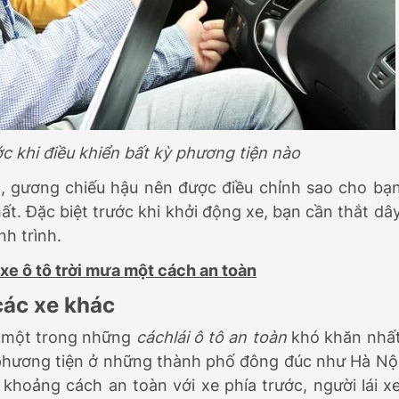
ớc khi điều khiển bất kỳ phương tiện nào
g, gương chiếu hậu nên được điều chỉnh sao cho bạ
hất. Đặc biệt trước khi khởi động xe, bạn cần thắt dâ
h trình.
i xe ô tô trời mưa một cách an toàn
các xe khác
à một trong những
cách
lái ô tô an toàn
khó khăn nhấ
iển phương tiện ở những thành phố đông đúc như Hà Nộ
hoảng cách an toàn với xe phía trước, người lái x