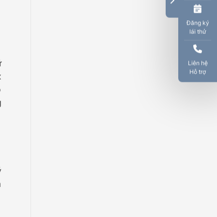
Đăng ký
lái thử
ữ
Liên hệ
Hỗ trợ
x
ộ
g
ý
a