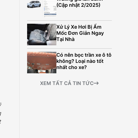
499.000.000Đ
(Cập nhật 2/2025)
Xử Lý Xe Hơi Bị Ẩm
Mốc Đơn Giản Ngay
Tại Nhà
Có nên bọc trần xe ô tô
không? Loại nào tốt
nhất cho xe?
XEM TẤT CẢ TIN TỨC
ỹ
g
t