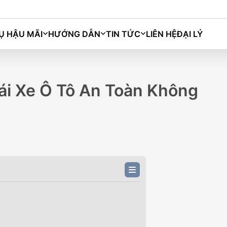
Ụ HẬU MÃI
HƯỚNG DẪN
TIN TỨC
LIÊN HỆ
ĐẠI LÝ
Bingo
Macaron
Grango
Darion
ái Xe Ô Tô An Toàn Không
M)
BINGO PLUS (333KM)
BIN