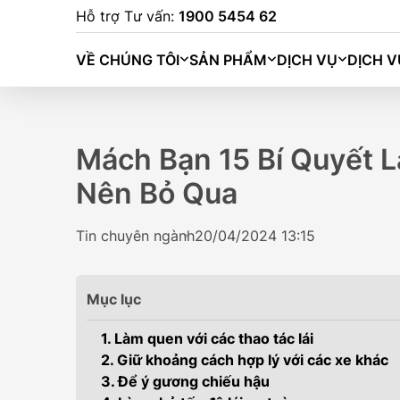
Hỗ trợ Tư vấn:
1900 5454 62
VỀ CHÚNG TÔI
SẢN PHẨM
DỊCH VỤ
DỊCH V
Mách Bạn 15 Bí Quyết L
Nên Bỏ Qua
Tin chuyên ngành
20/04/2024 13:15
Mục lục
1. Làm quen với các thao tác lái
2. Giữ khoảng cách hợp lý với các xe khác
BINGO (333K
3. Để ý gương chiếu hậu