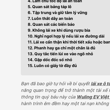
4. Làm chủ tốc độ lái an toàn
399.000.000
5. Quan sát bảng táp lô
6. Tập trung và giữ tâm lý vững
7. Luôn thắt dây an toàn
8. Quan sát các biển báo
9. Không lái xe khi dùng rượu bia
10. Nghỉ ngơi hợp lý nếu lái xe đường dài
11. Lái xe cẩn thận khi thời tiết xấu hoặc b
12. Phanh hay ga chỉ một chân là đủ
13. Quy tắc tiến lùi xe vào ngõ nhỏ
14. Gặp dốc đốc số nhỏ
15. Luôn có giấy tờ đầy đủ
Bạn đã bao giờ tự hỏi về bí quyết
lái xe ô 
năng quan trọng để trở thành một tài xế 
thông tin quý báu này của
Wuling EV Việt
hành trình êm đềm hay một tai nạn không