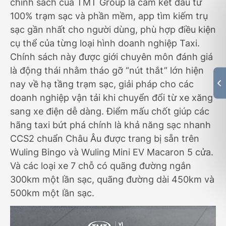
chính sách của TMT Group là cam kết đầu tư
100% trạm sạc và phần mềm, app tìm kiếm trụ
sạc gần nhất cho người dùng, phù hợp điều kiện
cụ thể của từng loại hình doanh nghiệp Taxi.
Chính sách này được giới chuyên môn đánh giá
là động thái nhằm tháo gỡ “nút thắt” lớn hiện
nay về hạ tầng trạm sạc, giải pháp cho các
doanh nghiệp vận tải khi chuyển đổi từ xe xăng
sang xe điện dễ dàng. Điểm mấu chốt giúp các
hãng taxi bứt phá chính là khả năng sạc nhanh
CCS2 chuẩn Châu Âu được trang bị sẵn trên
Wuling Bingo và Wuling Mini EV Macaron 5 cửa.
Và các loại xe 7 chỗ có quãng đường ngắn
300km một lần sạc, quãng đường dài 450km và
500km một lần sạc.