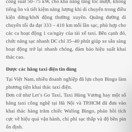
công suất 50–75 kW, cho khả năng tăng tốc mượt, không
tiếng ồn và tiết kiệm năng lượng khi di chuyển trong điều
kiện dừng/khởi động thường xuyên. Quãng đường di
chuyển tối đa đạt 333 – 410 km mỗi lần sạc, phù hợp cho
các ca hoạt động 1 ca/ngày của tài xế taxi. Bên cạnh đó,
chức năng sạc nhanh DC chỉ 35–40 phút giúp xe sẵn sàng
hoạt động trở lại nhanh chóng, đảm bảo hiệu suất khai
thác cao.
Được các hãng taxi điện tin dùng
Tại Việt Nam, nhiều doanh nghiệp đã lựa chọn Bingo làm
phương tiện khai thác taxi điện.
Đơn cử như Let’s Go Taxi, Taxi Hùng Vương hay một số
hãng taxi công nghệ tại Hà Nội và TP.HCM đã đưa vào
khai thác hàng trăm chiếc Wuling Bingo, phản hồi tích
cực về hiệu quả vận hành, chi phí sạc thấp và độ bền pin
ổn định.