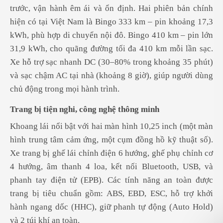
trước, vận hành êm ái và ổn định. Hai phiên bản chính
hiện có tại Việt Nam là Bingo 333 km – pin khoảng 17,3
kWh, phù hợp di chuyển nội đô. Bingo 410 km – pin lớn
31,9 kWh, cho quãng đường tối đa 410 km mỗi lần sạc.
Xe hỗ trợ sạc nhanh DC (30–80% trong khoảng 35 phút)
và sạc chậm AC tại nhà (khoảng 8 giờ), giúp người dùng
chủ động trong mọi hành trình.
Trang bị tiện nghi, công nghệ thông minh
Khoang lái nổi bật với hai màn hình 10,25 inch (một màn
hình trung tâm cảm ứng, một cụm đồng hồ kỹ thuật số).
Xe trang bị ghế lái chỉnh điện 6 hướng, ghế phụ chỉnh cơ
4 hướng, âm thanh 4 loa, kết nối Bluetooth, USB, và
phanh tay điện tử (EPB). Các tính năng an toàn được
trang bị tiêu chuẩn gồm: ABS, EBD, ESC, hỗ trợ khởi
hành ngang dốc (HHC), giữ phanh tự động (Auto Hold)
và 2 túi khí an toàn.