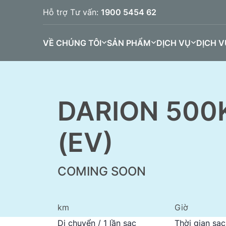
Hỗ trợ Tư vấn:
1900 5454 62
VỀ CHÚNG TÔI
SẢN PHẨM
DỊCH VỤ
DỊCH V
DARION 500
(EV)
COMING SOON
km
Giờ
Di chuyển / 1 lần sạc
Thời gian sạc
BINGO (333K