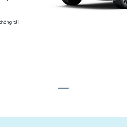
Đ
469.000.000Đ
không tải