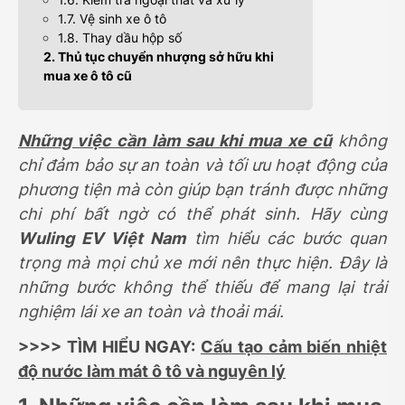
1.7. Vệ sinh xe ô tô
1.8. Thay dầu hộp số
2. Thủ tục chuyển nhượng sở hữu khi
mua xe ô tô cũ
Những việc cần làm sau khi mua xe cũ
không
chỉ đảm bảo sự an toàn và tối ưu hoạt động của
phương tiện mà còn giúp bạn tránh được những
chi phí bất ngờ có thể phát sinh. Hãy cùng
Wuling EV Việt Nam
tìm hiểu các bước quan
trọng mà mọi chủ xe mới nên thực hiện. Đây là
những bước không thể thiếu để mang lại trải
nghiệm lái xe an toàn và thoải mái.
>>>> TÌM HIỂU NGAY:
Cấu tạo cảm biến nhiệt
độ nước làm mát ô tô và nguyên lý