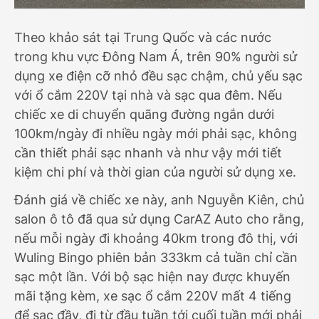
Theo khảo sát tại Trung Quốc và các nước
trong khu vực Đông Nam Á, trên 90% người sử
dụng xe điện cỡ nhỏ đều sạc chậm, chủ yếu sạc
với ổ cắm 220V tại nhà và sạc qua đêm. Nếu
chiếc xe di chuyển quãng đường ngắn dưới
100km/ngày đi nhiều ngày mới phải sạc, không
cần thiết phải sạc nhanh và như vậy mới tiết
kiệm chi phí và thời gian của người sử dụng xe.
Đánh giá về chiếc xe này, anh Nguyễn Kiên, chủ
salon ô tô đã qua sử dụng CarAZ Auto cho rằng,
nếu mỗi ngày đi khoảng 40km trong đô thị, với
Wuling Bingo phiên bản 333km cả tuần chỉ cần
sạc một lần. Với bộ sạc hiện nay được khuyến
mãi tặng kèm, xe sạc ổ cắm 220V mất 4 tiếng
để sạc đầy, đi từ đầu tuần tới cuối tuần mới phải