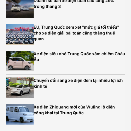
Doanh số bán xe điện toàn cầu tăng 29%
trong tháng 3
EU, Trung Quốc xem xét "mức giá tối thiểu"
cho xe điện giải bài toán căng thẳng thuế
quan
Xe điện siêu nhỏ Trung Quốc xâm chiếm Châu
Âu
Chuyển đổi sang xe điện đem lại nhiều lợi ích
kinh tế
Xe điện Zhiguang mới của Wuling lộ diện
công khai tại Trung Quốc