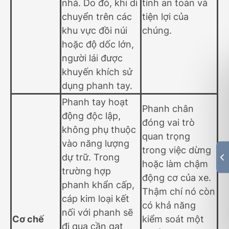
nhả. Do đó, khi di
tính an toàn và
chuyển trên các
tiện lợi của
khu vực đồi núi
chúng.
hoặc độ dốc lớn,
người lái được
khuyến khích sử
dụng phanh tay.
Phanh tay hoạt
Phanh chân
động độc lập,
đóng vai trò
không phụ thuộc
quan trọng
vào năng lượng
trong việc dừng
dự trữ. Trong
hoặc làm chậm
trường hợp
động cơ của xe.
phanh khẩn cấp,
Thậm chí nó còn
cáp kim loại kết
có khả năng
nối với phanh sẽ
Cơ chế
kiểm soát một
đi qua cần gạt