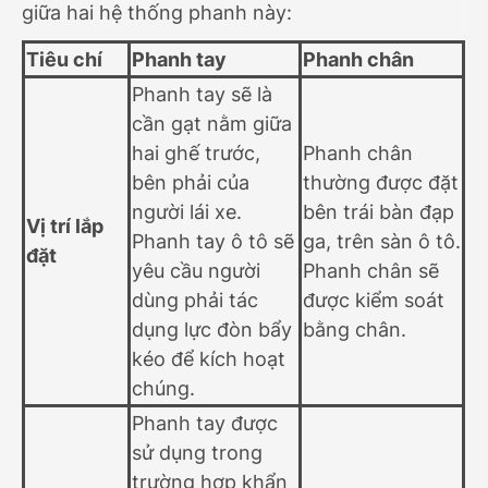
giữa hai hệ thống phanh này:
Tiêu chí
Phanh tay
Phanh chân
Phanh tay sẽ là
cần gạt nằm giữa
hai ghế trước,
Phanh chân
bên phải của
thường được đặt
người lái xe.
bên trái bàn đạp
Vị trí lắp
Phanh tay ô tô sẽ
ga, trên sàn ô tô.
đặt
yêu cầu người
Phanh chân sẽ
dùng phải tác
được kiểm soát
dụng lực đòn bẩy
bằng chân.
kéo để kích hoạt
chúng.
Phanh tay được
sử dụng trong
trường hợp khẩn