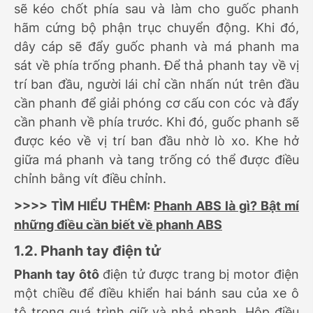
sẽ kéo chốt phía sau và làm cho guốc phanh
hãm cứng bộ phận trục chuyển động. Khi đó,
dây cáp sẽ đẩy guốc phanh và má phanh ma
sát về phía trống phanh. Để thả phanh tay về vị
trí ban đầu, người lái chỉ cần nhấn nút trên đầu
cần phanh để giải phóng cơ cấu con cóc và đẩy
cần phanh về phía trước. Khi đó, guốc phanh sẽ
được kéo về vị trí ban đầu nhờ lò xo. Khe hở
giữa má phanh và tang trống có thể được điều
chỉnh bằng vít điều chỉnh.
>>>> TÌM HIỂU THÊM:
Phanh ABS là gì? Bật mí
những điều cần biết về phanh ABS
1.2. Phanh tay điện tử
Phanh tay ôtô
điện tử được trang bị motor điện
một chiều để điều khiển hai bánh sau của xe ô
tô trong quá trình giữ và nhả phanh. Hộp điều