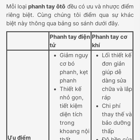
Mỗi loại
phanh tay ôtô
đều có ưu và nhược điểm
riêng biệt. Cùng chúng tôi điểm qua sự khác
biệt này thông qua bảng so sánh dưới đây.
Phanh tay điện
Phanh tay cơ
tử
khí
Giảm nguy
Lối thiết kế
cơ bó
đơn giản
phanh, kẹt
giúp dễ
phanh
dàng sửa
Thiết kế
chữa và lắp
nhỏ gọn,
ráp
tiết kiệm
Chi phí
diện tích
thay thế và
trong
bảo dưỡng
khoang nội
thấp
Ưu điểm
thất
Độ bền của