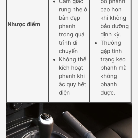
Cảm giác
bó phanh
rung nhẹ ở
cao hơn
bàn đạp
khi không
Nhược điểm
phanh
bảo dưỡng
trong quá
định kỳ.
trình di
Thường
chuyển
gặp tình
Không thể
trạng kéo
kích hoạt
phanh mà
phanh khi
không
ắc quy hết
phanh
điện
được.