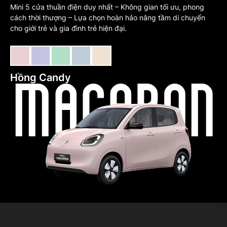
Mini 5 cửa thuần điện duy nhất – Không gian tối ưu, phong
cách thời thượng – Lựa chọn hoàn hảo nâng tầm di chuyển
cho giới trẻ và gia đình trẻ hiện đại.
Hồng Candy
Tím
Xanh
Xanh
Trắng
MACARON
Taro
Mint
Soda
Milk