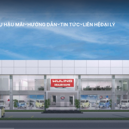
Ụ HẬU MÃI
HƯỚNG DẪN
TIN TỨC
LIÊN HỆ
ĐẠI LÝ
Bingo
Macaron
Grango
Darion
M)
BINGO PLUS (333KM)
BIN