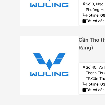
Số 8, Ngõ 
Phường Hoa
Hotline:
09
Tất cả các
Cần Thơ (
Răng)
Số 40, Võ
Thạnh Thu
TP.Cần Th
Hotline:
03
Tất cả các