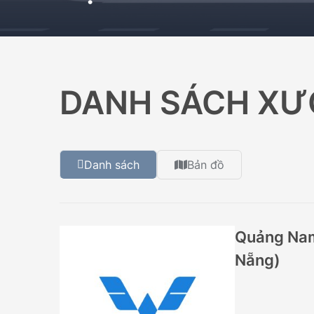
399.000.000
DANH SÁCH XƯ
Danh sách
Bản đồ
Quảng Nam
Nẵng)