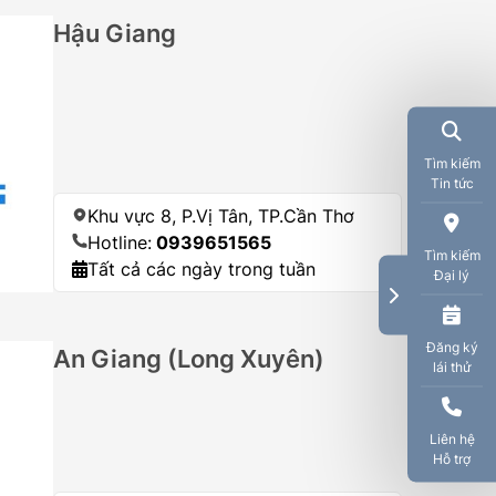
Hậu Giang
Tìm kiếm
Tin tức
Khu vực 8, P.Vị Tân, TP.Cần Thơ
Hotline:
0939651565
Tìm kiếm
Tất cả các ngày trong tuần
Đại lý
Đăng ký
An Giang (Long Xuyên)
lái thử
Liên hệ
Hỗ trợ