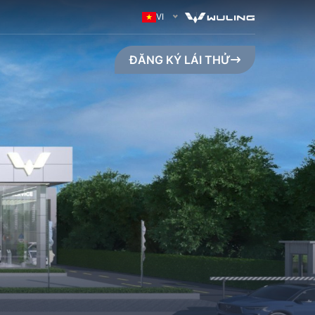
VI
ĐĂNG KÝ LÁI THỬ
GO MAX (410KM)