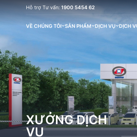
Hỗ trợ Tư vấn:
1900 5454 62
VỀ CHÚNG TÔI
SẢN PHẨM
DỊCH VỤ
DỊCH V
XƯỞNG DỊCH
VỤ
BINGO (333K