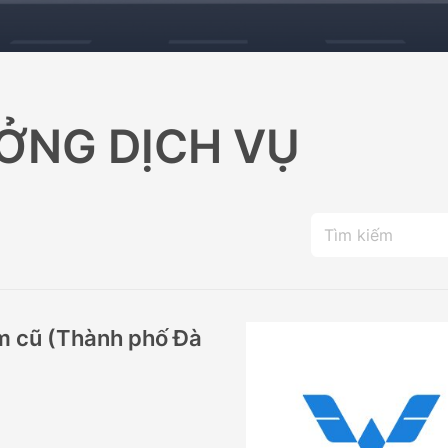
Đ
469.000.000Đ
ỞNG DỊCH VỤ
 cũ (Thành phố Đà