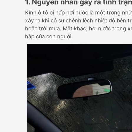
1. Nguyên nhân gây ra tình trạ
Kính ô tô bị hấp hơi nước là một trong nhữ
xảy ra khi có sự chênh lệch nhiệt độ bên t
hoặc trời mưa. Mặt khác, hơi nước trong x
hấp của con người.