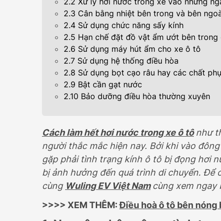
2.2 Xử lý hơi nước trong xe vào những n
399.000.000
2.3 Cân bằng nhiệt bên trong và bên ngoà
2.4 Sử dụng chức năng sấy kính
2.5 Hạn chế đặt đồ vật ẩm ướt bên trong
2.6 Sử dụng máy hút ẩm cho xe ô tô
2.7 Sử dụng hệ thống điều hòa
2.8 Sử dụng bọt cạo râu hay các chất phụ
2.9 Bật cần gạt nước
2.10 Bảo dưỡng điều hòa thường xuyên
Cách làm hết hơi nước trong xe ô tô
như t
người thắc mắc hiện nay. Bởi khi vào đôn
gặp phải tình trạng kính ô tô bị đọng hơi 
bị ảnh hưởng đến quá trình di chuyển. Để 
cùng
Wuling EV Việt Nam
cùng xem ngay bà
>>>> XEM THÊM:
Điều hoà ô tô bên nóng 