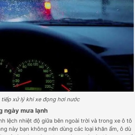
 tiếp xử lý khi xe đọng hơi nước
ng ngày mưa lạnh
h lệch nhiệt độ giữa bên ngoài trời và trong xe ô tô
trạng này bạn không nên dùng các loại khăn ẩm, ô dù