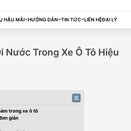
Ụ HẬU MÃI
HƯỚNG DẪN
TIN TỨC
LIÊN HỆ
ĐẠI LÝ
Bingo
Macaron
Grango
Darion
i Nước Trong Xe Ô Tô Hiệu
bám trong xe ô tô
 đơn giản
M)
BINGO PLUS (333KM)
BIN