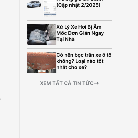
499.000.000Đ
(Cập nhật 2/2025)
Xử Lý Xe Hơi Bị Ẩm
Mốc Đơn Giản Ngay
Tại Nhà
Có nên bọc trần xe ô tô
không? Loại nào tốt
nhất cho xe?
XEM TẤT CẢ TIN TỨC
à