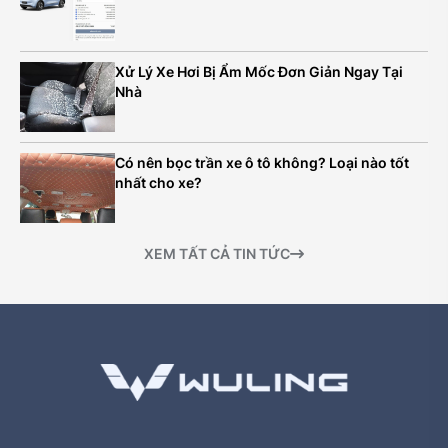
Xử Lý Xe Hơi Bị Ẩm Mốc Đơn Giản Ngay Tại
Nhà
Có nên bọc trần xe ô tô không? Loại nào tốt
nhất cho xe?
XEM TẤT CẢ TIN TỨC