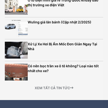
Ô tô điện mini giá rẻ Trung Quốc khuấy đảo
thị trường xe điện Việt
Wuling giá lăn bánh (Cập nhật 2/2025)
Xử Lý Xe Hơi Bị Ẩm Mốc Đơn Giản Ngay Tại
Nhà
Có nên bọc trần xe ô tô không? Loại nào tốt
nhất cho xe?
XEM TẤT CẢ TIN TỨC