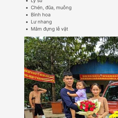
Ly sứ
Chén, đũa, muỗng
Bình hoa
Lư nhang
Mâm đựng lễ vật