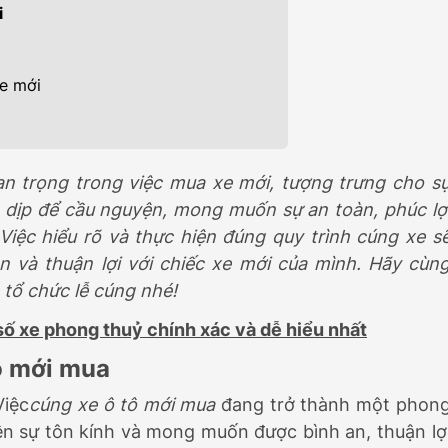
i
Đ
469.000.000Đ
xe mới
n trọng trong việc mua xe mới, tượng trưng cho s
là dịp để cầu nguyện, mong muốn sự an toàn, phúc lợ
Việc hiểu rõ và thực hiện đúng quy trình cúng xe s
 và thuận lợi với chiếc xe mới của mình. Hãy cùn
tổ chức lễ cúng nhé!
số xe phong thuỷ chính xác và dễ hiểu nhất
tô mới mua
Việc
cúng xe ô tô mới mua
đang trở thành một phon
iện sự tôn kính và mong muốn được bình an, thuận lợ