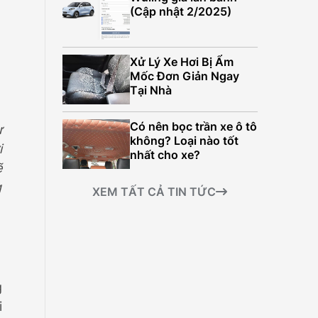
499.000.000Đ
(Cập nhật 2/2025)
Xử Lý Xe Hơi Bị Ẩm
Mốc Đơn Giản Ngay
Tại Nhà
Có nên bọc trần xe ô tô
ự
không? Loại nào tốt
i
nhất cho xe?
ẽ
g
XEM TẤT CẢ TIN TỨC
g
i