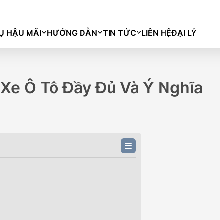
Ụ HẬU MÃI
HƯỚNG DẪN
TIN TỨC
LIÊN HỆ
ĐẠI LÝ
Bingo
Macaron
Grango
Darion
Xe Ô Tô Đầy Đủ Và Ý Nghĩa
M)
BINGO PLUS (333KM)
BIN