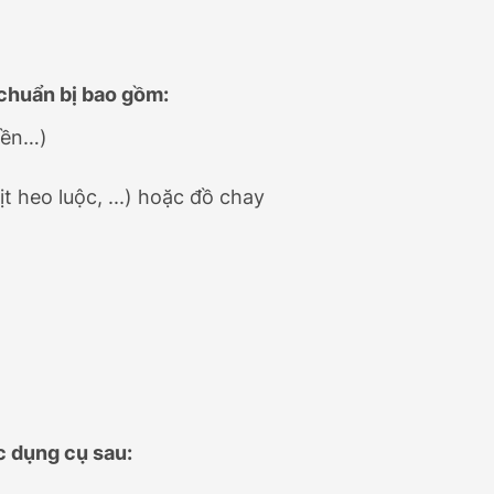
 chuẩn bị bao gồm:
iền…)
ịt heo luộc, ...) hoặc đồ chay
c dụng cụ sau: