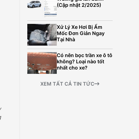
499.000.000Đ
(Cập nhật 2/2025)
Xử Lý Xe Hơi Bị Ẩm
Mốc Đơn Giản Ngay
Tại Nhà
Có nên bọc trần xe ô tô
không? Loại nào tốt
nhất cho xe?
XEM TẤT CẢ TIN TỨC
y
g