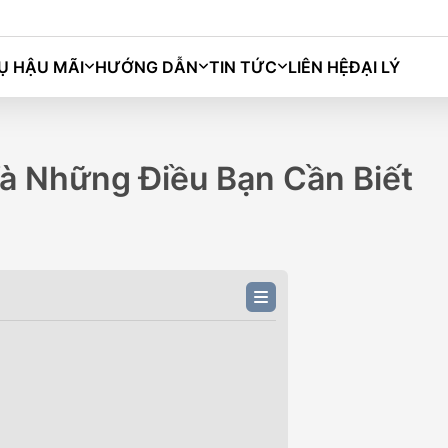
Ụ HẬU MÃI
HƯỚNG DẪN
TIN TỨC
LIÊN HỆ
ĐẠI LÝ
Bingo
Macaron
Grango
Darion
 Những Điều Bạn Cần Biết
M)
BINGO PLUS (333KM)
BIN