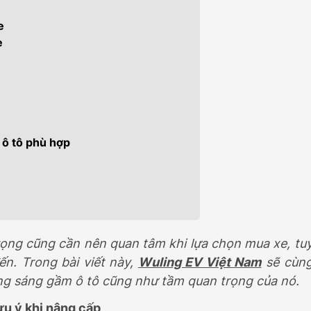
Đ
469.000.000Đ
e
e
 ô tô phù hợp
rọng cũng cần nên quan tâm khi lựa chọn mua xe, tu
n. Trong bài viết này,
Wuling EV Việt Nam
sẽ cùn
g sáng gầm ô tô cũng như tầm quan trọng của nó.
ưu ý khi nâng cấp