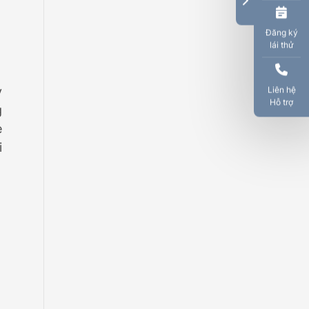
Đăng ký
lái thử
y
Liên hệ
Hỗ trợ
g
e
i