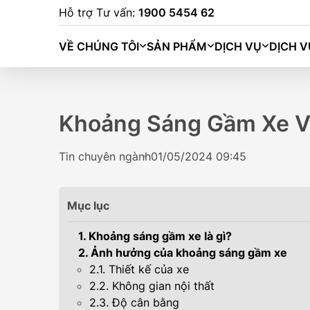
Hỗ trợ Tư vấn:
1900 5454 62
VỀ CHÚNG TÔI
SẢN PHẨM
DỊCH VỤ
DỊCH V
Khoảng Sáng Gầm Xe Và
Tin chuyên ngành
01/05/2024 09:45
Mục lục
1. Khoảng sáng gầm xe là gì?
2. Ảnh hưởng của khoảng sáng gầm xe
2.1. Thiết kế của xe
2.2. Không gian nội thất
BINGO (333K
2.3. Độ cân bằng