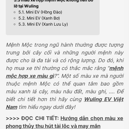
lỡ tại Wuling
5.1. Mini EV (Hồng Đào)
5.2. Mini EV (Xanh Bơ)
5.3. Mini EV (Xanh Lưu Ly)
Mệnh Mộc trong ngũ hành thường được tượng
trưng bởi cây cối và những người mệnh này
được cho là đa tài và có rộng lượng. Do đó, khi
họ mua xe thì thường có thắc mắc rằng “
mệnh
mộc hợp xe màu gì
?”. Một số màu xe mà người
thuộc mệnh Mộc có thể quan tâm bao gồm
màu xanh lá cây, màu nâu đất, màu ghi, …. Để
biết chi tiết hơn thì hãy cùng
Wuling EV Việt
Nam
tìm hiểu ngay dưới đây!
>>>> ĐỌC CHI TIẾT:
Hướng dẫn chọn màu xe
phong thủy thu hút tài lộc và may mắn