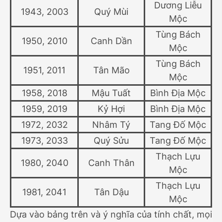
Dương Liễu
1943, 2003
Quý Mùi
Mộc
Tùng Bách
1950, 2010
Canh Dần
Mộc
Tùng Bách
1951, 2011
Tân Mão
Mộc
1958, 2018
Mậu Tuất
Bình Địa Mộc
1959, 2019
Kỷ Hợi
Bình Địa Mộc
1972, 2032
Nhâm Tý
Tang Đố Mộc
1973, 2033
Quý Sửu
Tang Đố Mộc
Thạch Lựu
1980, 2040
Canh Thân
Mộc
Thạch Lựu
1981, 2041
Tân Dậu
Mộc
Dựa vào bảng trên và ý nghĩa của tính chất, mọi