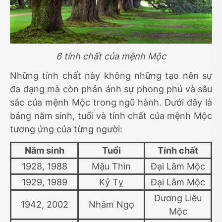
6 tính chất của mệnh Mộc
Những tính chất này không những tạo nên sự
đa dạng mà còn phản ánh sự phong phú và sâu
sắc của mệnh Mộc trong ngũ hành. Dưới đây là
bảng năm sinh, tuổi và tính chất của mệnh Mộc
tương ứng của từng người:
Năm sinh
Tuổi
Tính chất
1928, 1988
Mậu Thìn
Đại Lâm Mộc
1929, 1989
Kỷ Tỵ
Đại Lâm Mộc
Dương Liễu
1942, 2002
Nhâm Ngọ
Mộc