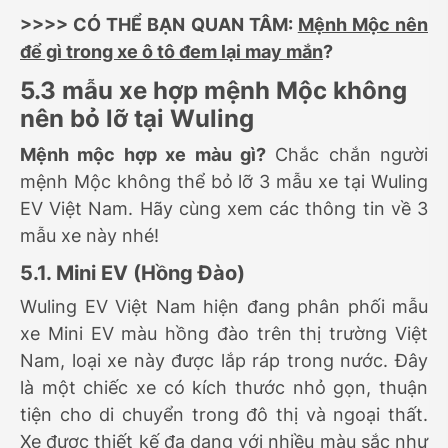
>>>> CÓ THỂ BẠN QUAN TÂM:
Mệnh Mộc nên
để gì trong xe ô tô đem lại may mắn
?
5.3 mẫu xe hợp mệnh Mộc không
nên bỏ lỡ tại Wuling
Mệnh mộc hợp xe màu gì?
Chắc chắn người
mệnh Mộc không thể bỏ lỡ 3 mẫu xe tại Wuling
EV Việt Nam. Hãy cùng xem các thông tin về 3
mẫu xe này nhé!
5.1. Mini EV (Hồng Đào)
Wuling EV Việt Nam hiện đang phân phối mẫu
xe Mini EV màu hồng đào trên thị trường Việt
Nam, loại xe này được lắp ráp trong nước. Đây
là một chiếc xe có kích thước nhỏ gọn, thuận
tiện cho di chuyển trong đô thị và ngoại thất.
Xe được thiết kế đa dạng với nhiều màu sắc như