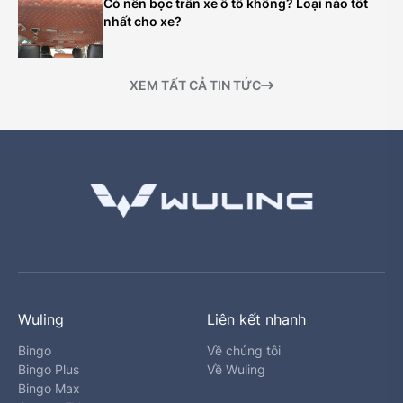
Có nên bọc trần xe ô tô không? Loại nào tốt
nhất cho xe?
XEM TẤT CẢ TIN TỨC
Wuling
Liên kết nhanh
Bingo
Về chúng tôi
Bingo Plus
Về Wuling
Bingo Max