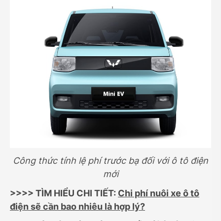
Công thức tính lệ phí trước bạ đối với ô tô điện
mới
>>>> TÌM HIỂU CHI TIẾT:
Chi phí nuôi xe ô tô
điện sẽ cần bao nhiêu là hợp lý?