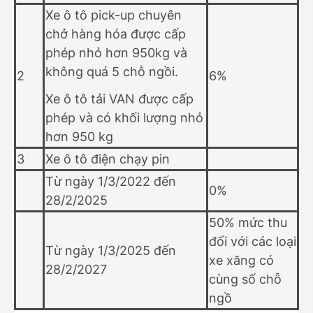
Xe ô tô pick-up chuyên
chở hàng hóa được cấp
phép nhỏ hơn 950kg và
không quá 5 chỗ ngồi.
2
6%
Xe ô tô tải VAN được cấp
phép và có khối lượng nhỏ
hơn 950 kg
3
Xe ô tô điện chạy pin
Từ ngày 1/3/2022 đến
0%
28/2/2025
50% mức thu
đối với các loại
Từ ngày 1/3/2025 đến
xe xăng có
28/2/2027
cùng số chỗ
ngồ