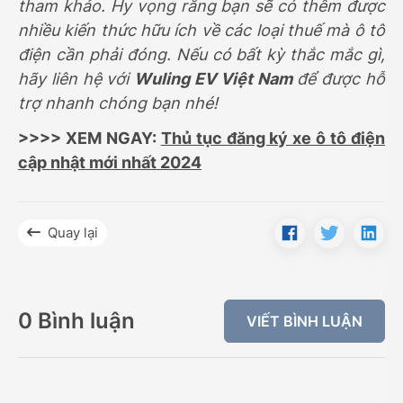
tham khảo. Hy vọng rằng bạn sẽ có thêm được
nhiều kiến thức hữu ích về các loại thuế mà ô tô
điện cần phải đóng. Nếu có bất kỳ thắc mắc gì,
hãy liên hệ với
Wuling EV Việt Nam
để được hỗ
trợ nhanh chóng bạn nhé!
>>>> XEM NGAY:
Thủ tục đăng ký xe ô tô điện
cập nhật mới nhất 2024
Quay lại
0 Bình luận
VIẾT BÌNH LUẬN