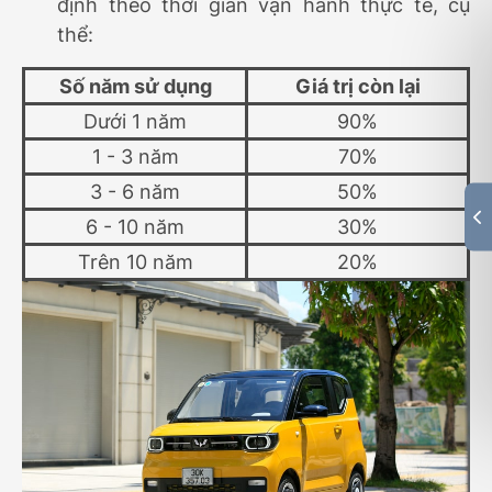
định theo thời gian vận hành thực tế, cụ
thể:
Số năm sử dụng
Giá trị còn lại
Dưới 1 năm
90%
1 - 3 năm
70%
3 - 6 năm
50%
6 - 10 năm
30%
Trên 10 năm
20%