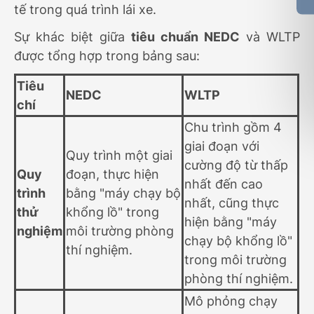
tế trong quá trình lái xe.
Sự khác biệt giữa
tiêu chuẩn NEDC
và WLTP
được tổng hợp trong bảng sau:
Tiêu
NEDC
WLTP
chí
Chu trình gồm 4
giai đoạn với
Quy trình một giai
cường độ từ thấp
Quy
đoạn, thực hiện
nhất đến cao
trình
bằng "máy chạy bộ
nhất, cũng thực
thử
khổng lồ" trong
hiện bằng "máy
nghiệm
môi trường phòng
chạy bộ khổng lồ"
thí nghiệm.
trong môi trường
phòng thí nghiệm.
Mô phỏng chạy