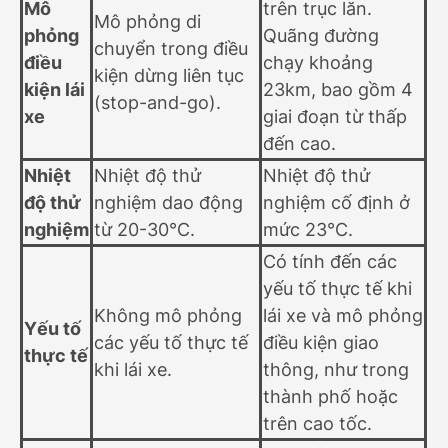
Mô
trên trục lăn.
Mô phỏng di
phỏng
Quãng đường
chuyển trong điều
điều
chạy khoảng
kiện dừng liên tục
kiện lái
23km, bao gồm 4
(stop-and-go).
xe
giai đoạn từ thấp
đến cao.
Nhiệt
Nhiệt độ thử
Nhiệt độ thử
độ thử
nghiệm dao động
nghiệm cố định ở
nghiệm
từ 20-30°C.
mức 23°C.
Có tính đến các
yếu tố thực tế khi
Không mô phỏng
lái xe và mô phỏng
Yếu tố
các yếu tố thực tế
điều kiện giao
thực tế
khi lái xe.
thông, như trong
thành phố hoặc
trên cao tốc.