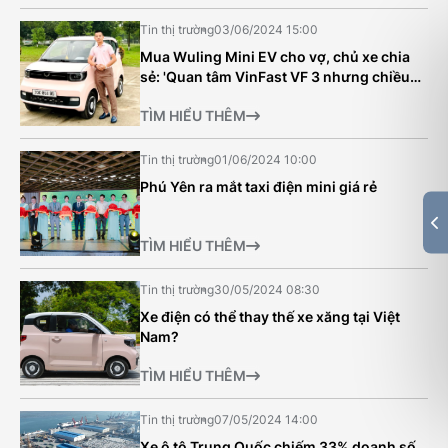
Tin thị trường
03/06/2024 15:00
Mua Wuling Mini EV cho vợ, chủ xe chia
sẻ: 'Quan tâm VinFast VF 3 nhưng chiều
theo ý thích của vợ'
TÌM HIỂU THÊM
Tin thị trường
01/06/2024 10:00
Phú Yên ra mắt taxi điện mini giá rẻ
TÌM HIỂU THÊM
Tin thị trường
30/05/2024 08:30
Xe điện có thể thay thế xe xăng tại Việt
Nam?
TÌM HIỂU THÊM
Tin thị trường
07/05/2024 14:00
Xe ô tô Trung Quốc chiếm 33% doanh số