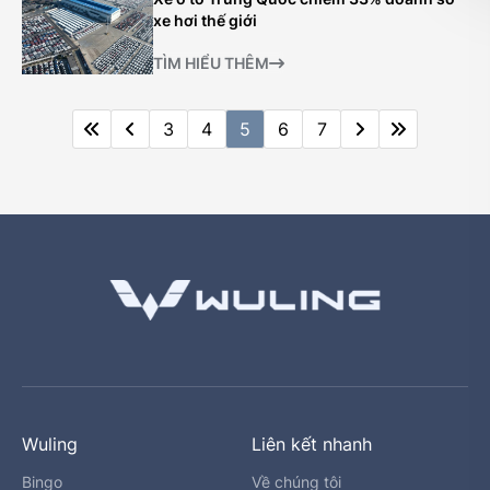
xe hơi thế giới
TÌM HIỂU THÊM
3
4
5
6
7
Wuling
Liên kết nhanh
Bingo
Về chúng tôi