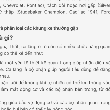
 Chevrolet, Pontiac), tách đôi hoặc hơi gấp (Silve
ữ thập (Studebaker Champion, Cadillac 1941, For
và phân loại các khung xe thường gặp
à gì?
 ngoại thất, ca lăng ô tô còn có nhiều chức năng qua
g có thể kể đến như:
là một yếu tố thiết kế quan trọng giúp nhận diện v
e. Ca lăng là bộ phận giúp người tiêu dùng dễ dàn
nhau.
oặc lưới để không khí tự nhiên có thể lưu thông và
 làm mát động cơ và các bộ phận bên trong, từ đ
lăng giúp bảo vệ động cơ và các bộ phận quan trọn
g hoặc bụi bẩn có thể gây hỏng hóc.