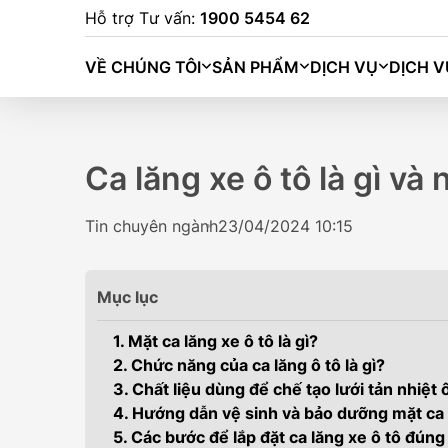
Hỗ trợ Tư vấn:
1900 5454 62
VỀ CHÚNG TÔI
SẢN PHẨM
DỊCH VỤ
DỊCH V
Ca lăng xe ô tô là gì và
Tin chuyên ngành
23/04/2024 10:15
Mục lục
1. Mặt ca lăng xe ô tô là gì?
2. Chức năng của ca lăng ô tô là gì?
3. Chất liệu dùng để chế tạo lưới tản nhiệt 
4. Hướng dẫn vệ sinh và bảo dưỡng mặt ca 
BINGO (333K
5. Các bước để lắp đặt ca lăng xe ô tô đúng