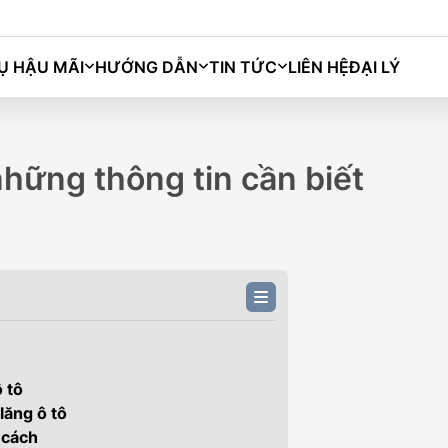
Ụ HẬU MÃI
HƯỚNG DẪN
TIN TỨC
LIÊN HỆ
ĐẠI LÝ
Bingo
Macaron
Grango
Darion
 những thông tin cần biết
ô tô
lăng ô tô
M)
BINGO PLUS (333KM)
BIN
 cách