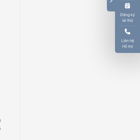
Đăng ký
lái thử
Liên hệ
Hỗ trợ
n
ễ