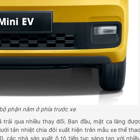
à bộ phận nằm ở phía trước xe
 trải qua nhiều thay đổi. Ban đầu, mặt ca lăng đượ
lưới tản nhiệt chia đôi xuất hiện trên mẫu xe thể tha
, các nhà sản xuất ô tô tiếp tục sáng tạo với nhiề