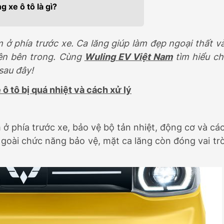
 xe ô tô là gì?
Đ
469.000.000Đ
 ở phía trước xe. Ca lăng giúp làm đẹp ngoại thất v
iện bên trong. Cùng
Wuling EV Việt Nam
tìm hiểu ch
sau đây!
ô tô bị quá nhiệt và cách xử lý
m ở phía trước xe, bảo vệ bộ tản nhiệt, động cơ và cá
oài chức năng bảo vệ, mặt ca lăng còn đóng vai tr