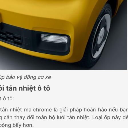
úp bảo vệ động cơ xe
i tản nhiệt ô tô
 ô tô:
 tản nhiệt mạ chrome là giải pháp hoàn hảo nếu bạ
ần thay đổi toàn bộ lưới tản nhiệt. Loại ốp này d
 bóng bẩy hơn.