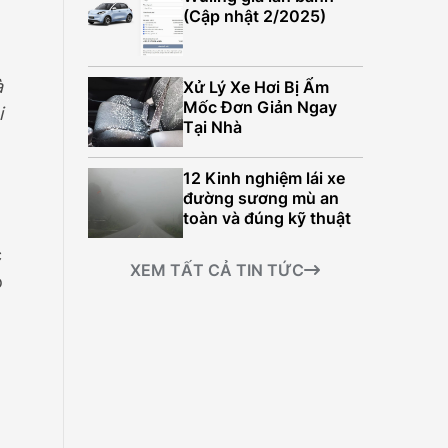
499.000.000Đ
(Cập nhật 2/2025)
à
Xử Lý Xe Hơi Bị Ẩm
Mốc Đơn Giản Ngay
i
Tại Nhà
12 Kinh nghiệm lái xe
đường sương mù an
toàn và đúng kỹ thuật
c
XEM TẤT CẢ TIN TỨC
ò