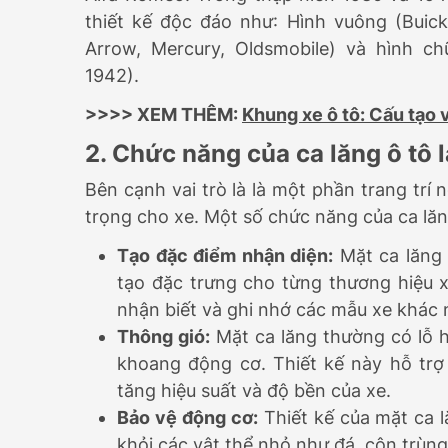
thiết kế độc đáo như: Hình vuông (Buick,
Arrow, Mercury, Oldsmobile) và hình ch
1942).
>>>> XEM THÊM:
Khung xe ô tô: Cấu tạo 
2. Chức năng của ca lăng ô tô l
Bên cạnh vai trò là là một phần trang trí
trọng cho xe. Một số chức năng của ca lăn
Tạo đặc điểm nhận diện:
Mặt ca lăng 
tạo đặc trưng cho từng thương hiệu x
nhận biết và ghi nhớ các mẫu xe khác 
Thông gió:
Mặt ca lăng thường có lỗ h
khoang động cơ. Thiết kế này hỗ trợ
tăng hiệu suất và độ bền của xe.
Bảo vệ động cơ:
Thiết kế của mặt ca 
khỏi các vật thể nhỏ như đá, côn trùn