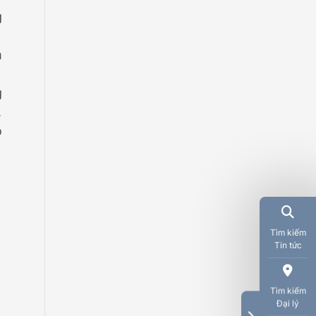
g
m
g
.
o
Tìm kiếm
Tin tức
Tìm kiếm
Đại lý