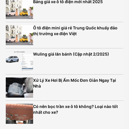
Bảng giá xe ô tô điện mới nhất 2025
Ô tô điện mini giá rẻ Trung Quốc khuấy đảo
thị trường xe điện Việt
Wuling giá lăn bánh (Cập nhật 2/2025)
Xử Lý Xe Hơi Bị Ẩm Mốc Đơn Giản Ngay Tại
Nhà
Có nên bọc trần xe ô tô không? Loại nào tốt
nhất cho xe?