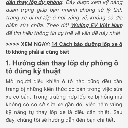
dẫn thay lốp dự phòng
. Đây được xem kỹ năng
quan trọng giúp bạn nhanh chóng xử lý tình
trạng xe bị hư lốp ở nơi vắng vẻ, không có địa
điểm sửa chữa. Theo dõi
Wuling EV Việt Nam
để tìm hiểu thông tin cụ thể về vấn đề này nhé!
>>>> XEM NGAY:
14 Cách bảo dưỡng lốp xe ô
tô không phải ai cũng biết
1. Hướng dẫn thay lốp dự phòng ô
tô đúng kỹ thuật
Mỗi người điều khiển ô tô nào cũng đều cần
trang bị những kiến thức cơ bản trong việc sửa
xe cơ bản. Trong trường hợp lốp xe bị hỏng mà
không có cơ sở sửa xe gần đó, việc nắm vững
kỹ năng tự thay lốp xe là điều cần thiết. Sau
đây, chúng tôi sẽ hướng dẫn đến bạn chi tiết.