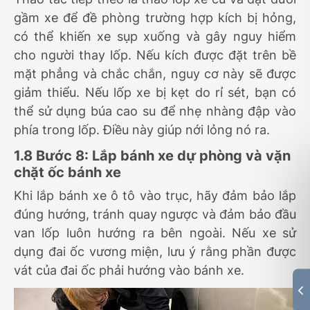
gầm xe để đề phòng trường hợp kích bị hỏng,
có thể khiến xe sụp xuống và gây nguy hiểm
cho người thay lốp. Nếu kích được đặt trên bề
mặt phẳng và chắc chắn, nguy cơ này sẽ được
giảm thiểu. Nếu lốp xe bị kẹt do rỉ sét, bạn có
thể sử dụng búa cao su để nhẹ nhàng đập vào
phía trong lốp. Điều này giúp nới lỏng nó ra.
1.8 Bước 8: Lắp bánh xe dự phòng và vặn
chặt ốc bánh xe
Khi lắp bánh xe ô tô vào trục, hãy đảm bảo lắp
đúng hướng, tránh quay ngược và đảm bảo đầu
van lốp luôn hướng ra bên ngoài. Nếu xe sử
dụng đai ốc vương miện, lưu ý rằng phần được
vát của đai ốc phải hướng vào bánh xe.