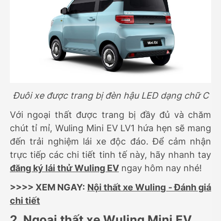
Đuôi xe được trang bị đèn hậu LED dạng chữ C
Với ngoại thất được trang bị đầy đủ và chăm
chút tỉ mỉ, Wuling Mini EV LV1 hứa hẹn sẽ mang
đến trải nghiệm lái xe độc đáo. Để cảm nhận
trực tiếp các chi tiết tinh tế này, hãy nhanh tay
đăng ký lái thử Wuling EV
ngay hôm nay nhé!
>>>> XEM NGAY:
Nội thất xe Wuling - Đánh giá
chi tiết
2. Ngoại thất xe Wuling Mini EV